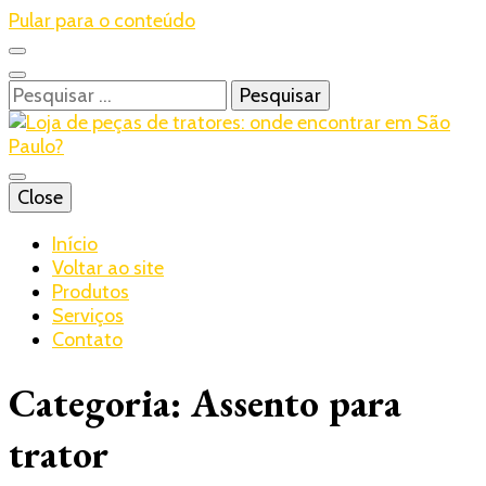
Pular para o conteúdo
Pesquisar
por:
Blog – Realtrac
Close
Realtrac
Início
Voltar ao site
Produtos
Serviços
Contato
Categoria:
Assento para
trator