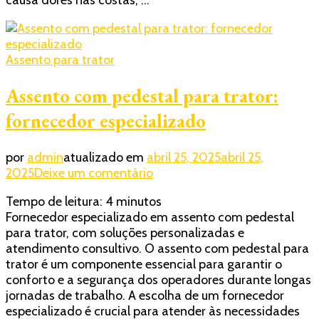
causa dores nas costas, …
longas
jornadas
Assento para trator
Assento com pedestal para trator:
fornecedor especializado
por
admin
atualizado em
abril 25, 2025
abril 25,
em
2025
Deixe um comentário
Assento
Tempo de leitura:
4
minutos
com
Fornecedor especializado em assento com pedestal
pedestal
para trator, com soluções personalizadas e
para
atendimento consultivo.​ O assento com pedestal para
trator:
trator é um componente essencial para garantir o
fornecedor
conforto e a segurança dos operadores durante longas
especializado
jornadas de trabalho. A escolha de um fornecedor
especializado é crucial para atender às necessidades