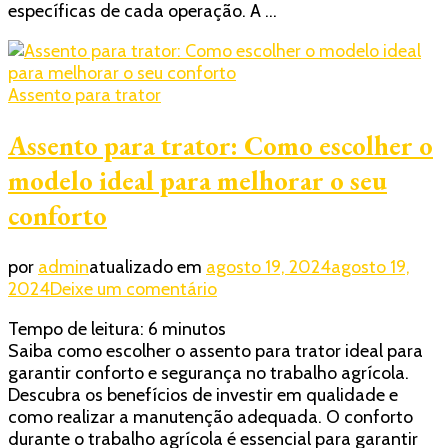
específicas de cada operação. A …
Assento para trator
Assento para trator: Como escolher o
modelo ideal para melhorar o seu
conforto
por
admin
atualizado em
agosto 19, 2024
agosto 19,
em
2024
Deixe um comentário
Assento
Tempo de leitura:
6
minutos
para
Saiba como escolher o assento para trator ideal para
trator:
garantir conforto e segurança no trabalho agrícola.
Como
Descubra os benefícios de investir em qualidade e
escolher
como realizar a manutenção adequada. O conforto
o
durante o trabalho agrícola é essencial para garantir
modelo