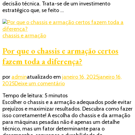
decisão técnica. Trata-se de um investimento
certos
estratégico que, se feito …
reduz
custos
a
longo
chassis e armação
prazo
Por que o chassis e armação certos
fazem toda a diferença?
por
admin
atualizado em
janeiro 16, 2025
janeiro 16,
em
2025
Deixe um comentário
Por
Tempo de leitura:
5
minutos
que
Escolher o chassis e a armação adequados pode evitar
o
prejuízos e maximizar resultados. Descubra como fazer
chassis
isso corretamente! A escolha do chassis e da armação
e
para máquinas pesadas não é apenas um detalhe
armação
técnico, mas um fator determinante para o
certos