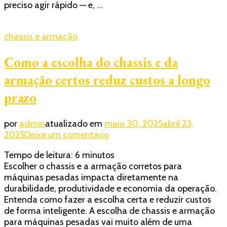
preciso agir rápido — e, …
pesadas?
Conheça
as
chassis e armação
vantagens!
Como a escolha do chassis e da
armação certos reduz custos a longo
prazo
por
admin
atualizado em
maio 30, 2025
abril 23,
em
2025
Deixe um comentário
Como
Tempo de leitura:
6
minutos
a
Escolher o chassis e a armação corretos para
escolha
máquinas pesadas impacta diretamente na
do
durabilidade, produtividade e economia da operação.
chassis
Entenda como fazer a escolha certa e reduzir custos
e
de forma inteligente. A escolha de chassis e armação
da
para máquinas pesadas vai muito além de uma
armação