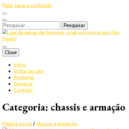
Pular para o conteúdo
Pesquisar
por:
Blog – Realtrac
Close
Realtrac
Início
Voltar ao site
Produtos
Serviços
Contato
Categoria:
chassis e armação
Página inicial
/
chassis e armação