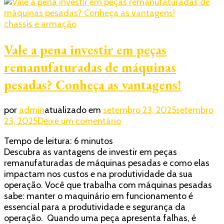
chassis e armação
Vale a pena investir em peças
remanufaturadas de máquinas
pesadas? Conheça as vantagens!
por
admin
atualizado em
setembro 23, 2025
setembro
em
23, 2025
Deixe um comentário
Vale
Tempo de leitura:
6
minutos
a
Descubra as vantagens de investir em peças
pena
remanufaturadas de máquinas pesadas e como elas
investir
impactam nos custos e na produtividade da sua
em
operação. Você que trabalha com máquinas pesadas
peças
sabe: manter o maquinário em funcionamento é
remanufaturadas
essencial para a produtividade e segurança da
de
operação. Quando uma peça apresenta falhas, é
máquinas