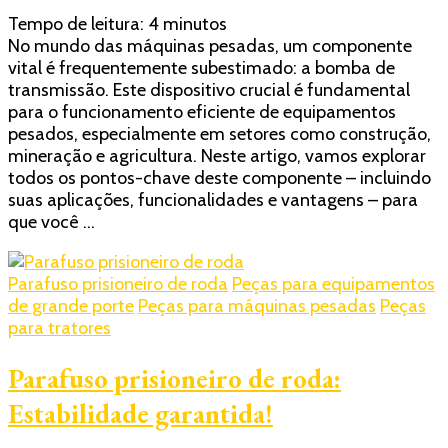
Bomba
Tempo de leitura:
4
minutos
de
No mundo das máquinas pesadas, um componente
transmissão:
vital é frequentemente subestimado: a bomba de
A
transmissão. Este dispositivo crucial é fundamental
chave
para o funcionamento eficiente de equipamentos
para
pesados, especialmente em setores como construção,
eficiência
mineração e agricultura. Neste artigo, vamos explorar
em
todos os pontos-chave deste componente – incluindo
máquinas
suas aplicações, funcionalidades e vantagens – para
pesadas
que você …
Parafuso prisioneiro de roda
Peças para equipamentos
de grande porte
Peças para máquinas pesadas
Peças
para tratores
Parafuso prisioneiro de roda:
Estabilidade garantida!