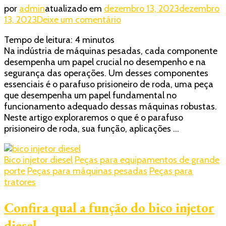
por
admin
atualizado em
dezembro 13, 2023
dezembro
em
13, 2023
Deixe um comentário
Parafuso
Tempo de leitura:
4
minutos
prisioneiro
Na indústria de máquinas pesadas, cada componente
de
desempenha um papel crucial no desempenho e na
roda:
segurança das operações. Um desses componentes
Estabilidade
essenciais é o parafuso prisioneiro de roda, uma peça
garantida!
que desempenha um papel fundamental no
funcionamento adequado dessas máquinas robustas.
Neste artigo exploraremos o que é o parafuso
prisioneiro de roda, sua função, aplicações …
Bico injetor diesel
Peças para equipamentos de grande
porte
Peças para máquinas pesadas
Peças para
tratores
Confira qual a função do bico injetor
diesel