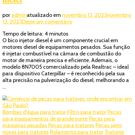
por
admin
atualizado em
novembro 13, 2023
novembro
em
13, 2023
Deixe um comentário
Confira
Tempo de leitura:
4
minutos
qual
O bico injetor diesel é um componente crucial em
a
motores diesel de equipamentos pesados. Sua função
função
é injetar combustível na câmara de combustão do
do
motor de maneira precisa e eficiente. Ademais, o
bico
modelo 8N7005 comercializado pela Realtrac – ideal
injetor
para dispositivo Caterpillar – é reconhecido pela sua
diesel
alta precisão na pulverização do diesel, melhorando a
…
Bombas d'água para trator
Filtro para trator
Peças
para equipamentos de grande porte
Peças para
máquinas pesadas
Peças para tratores
Peças semi
novas para tratores
Rolamento para trator
Tratores