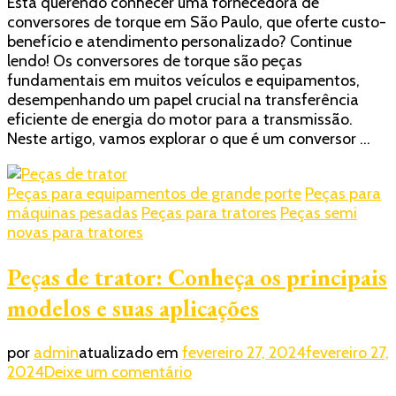
Está querendo conhecer uma fornecedora de
melhores
conversores de torque em São Paulo, que oferte custo-
conversores
benefício e atendimento personalizado? Continue
de
lendo! Os conversores de torque são peças
torque
fundamentais em muitos veículos e equipamentos,
em
desempenhando um papel crucial na transferência
São
eficiente de energia do motor para a transmissão.
Paulo:
Neste artigo, vamos explorar o que é um conversor …
Guia
completo!
Peças para equipamentos de grande porte
Peças para
máquinas pesadas
Peças para tratores
Peças semi
novas para tratores
Peças de trator: Conheça os principais
modelos e suas aplicações
por
admin
atualizado em
fevereiro 27, 2024
fevereiro 27,
em
2024
Deixe um comentário
Peças