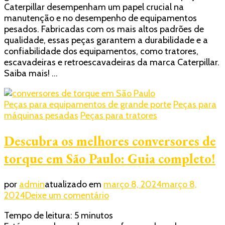
Caterpillar desempenham um papel crucial na
Conheça
manutenção e no desempenho de equipamentos
a
pesados. Fabricadas com os mais altos padrões de
Realtrac!
qualidade, essas peças garantem a durabilidade e a
confiabilidade dos equipamentos, como tratores,
escavadeiras e retroescavadeiras da marca Caterpillar.
Saiba mais! …
Peças para equipamentos de grande porte
Peças para
máquinas pesadas
Peças para tratores
Descubra os melhores conversores de
torque em São Paulo: Guia completo!
por
admin
atualizado em
março 8, 2024
março 8,
em
2024
Deixe um comentário
Descubra
Tempo de leitura:
5
minutos
os