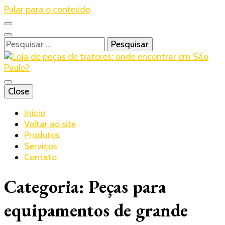
Pular para o conteúdo
Pesquisar
por:
Blog – Realtrac
Close
Realtrac
Início
Voltar ao site
Produtos
Serviços
Contato
Categoria:
Peças para
equipamentos de grande