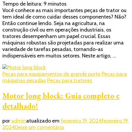
Tempo de leitura:
9
minutos
de
Você conhece as mais importantes peças de trator ou
trator:
tem ideal de como cuidar desses componentes? Não?
Conheça
Então continue lendo. Seja na agricultura, na
os
construção civil ou em operações industriais, os
principais
tratores desempenham um papel crucial. Essas
modelos
máquinas robustas são projetadas para realizar uma
e
variedade de tarefas pesadas, tornando-as
suas
indispensáveis em muitos setores. Neste artigo, …
aplicações
Peças para equipamentos de grande porte
Peças para
máquinas pesadas
Peças para tratores
Motor long block: Guia completo e
detalhado!
por
admin
atualizado em
fevereiro 19, 2024
fevereiro 19,
em
2024
Deixe um comentário