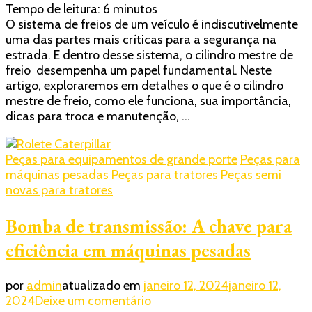
Tempo de leitura:
6
minutos
mestre
O sistema de freios de um veículo é indiscutivelmente
de
uma das partes mais críticas para a segurança na
freio:
estrada. E dentro desse sistema, o cilindro mestre de
Manual
freio desempenha um papel fundamental. Neste
de
artigo, exploraremos em detalhes o que é o cilindro
cuidados
mestre de freio, como ele funciona, sua importância,
e
dicas para troca e manutenção, …
manutenções!
Peças para equipamentos de grande porte
Peças para
máquinas pesadas
Peças para tratores
Peças semi
novas para tratores
Bomba de transmissão: A chave para
eficiência em máquinas pesadas
por
admin
atualizado em
janeiro 12, 2024
janeiro 12,
em
2024
Deixe um comentário