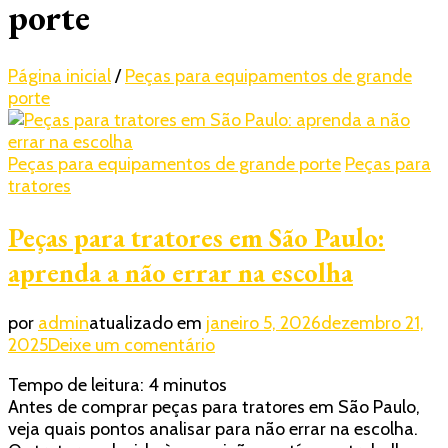
porte
Página inicial
/
Peças para equipamentos de grande
porte
Peças para equipamentos de grande porte
Peças para
tratores
Peças para tratores em São Paulo:
aprenda a não errar na escolha
por
admin
atualizado em
janeiro 5, 2026
dezembro 21,
em
2025
Deixe um comentário
Peças
Tempo de leitura:
4
minutos
para
Antes de comprar peças para tratores em São Paulo,
tratores
veja quais pontos analisar para não errar na escolha.
em