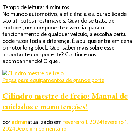
Motor
Tempo de leitura:
4
minutos
long
No mundo automotivo, a eficiência e a durabilidade
block:
são atributos inestimáveis. Quando se trata de
Guia
motores, um componente essencial para o
completo
funcionamento de qualquer veículo, a escolha certa
e
pode fazer toda a diferença. É aqui que entra em cena
detalhado!
o motor long block. Quer saber mais sobre esse
importante componente? Continue nos
acompanhando! O que …
Peças para equipamentos de grande porte
Cilindro mestre de freio: Manual de
cuidados e manutenções!
por
admin
atualizado em
fevereiro 1, 2024
fevereiro 1,
em
2024
Deixe um comentário
Cilindro