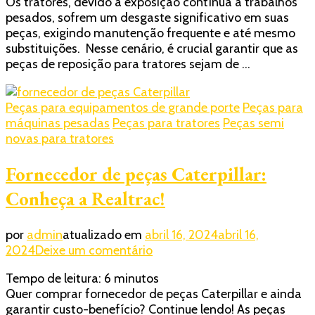
Os tratores, devido à exposição contínua a trabalhos
São
pesados, sofrem um desgaste significativo em suas
Paulo:
peças, exigindo manutenção frequente e até mesmo
aprenda
substituições. Nesse cenário, é crucial garantir que as
a
peças de reposição para tratores sejam de …
não
errar
na
Peças para equipamentos de grande porte
Peças para
escolha
máquinas pesadas
Peças para tratores
Peças semi
novas para tratores
Fornecedor de peças Caterpillar:
Conheça a Realtrac!
por
admin
atualizado em
abril 16, 2024
abril 16,
em
2024
Deixe um comentário
Fornecedor
Tempo de leitura:
6
minutos
de
Quer comprar fornecedor de peças Caterpillar e ainda
peças
garantir custo-benefício? Continue lendo! As peças
Caterpillar: