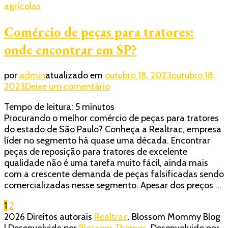
agrícolas
Comércio de peças para tratores:
onde encontrar em SP?
por
admin
atualizado em
outubro 18, 2023
outubro 18,
em
2023
Deixe um comentário
Comércio
Tempo de leitura:
5
minutos
de
Procurando o melhor comércio de peças para tratores
peças
do estado de São Paulo? Conheça a Realtrac, empresa
para
líder no segmento há quase uma década. Encontrar
tratores:
peças de reposição para tratores de excelente
onde
qualidade não é uma tarefa muito fácil, ainda mais
encontrar
com a crescente demanda de peças falsificadas sendo
em
comercializadas nesse segmento. Apesar dos preços …
SP?
Paginação
Página
Página
1
2
2026 Direitos autorais
Realtrac
.
Blossom Mommy Blog
de