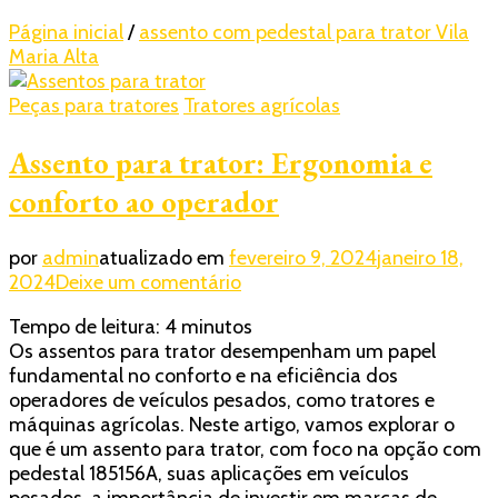
Página inicial
/
assento com pedestal para trator Vila
Maria Alta
Peças para tratores
Tratores agrícolas
Assento para trator: Ergonomia e
conforto ao operador
por
admin
atualizado em
fevereiro 9, 2024
janeiro 18,
em
2024
Deixe um comentário
Assento
Tempo de leitura:
4
minutos
para
Os assentos para trator desempenham um papel
trator:
fundamental no conforto e na eficiência dos
Ergonomia
operadores de veículos pesados, como tratores e
e
máquinas agrícolas. Neste artigo, vamos explorar o
conforto
que é um assento para trator, com foco na opção com
ao
pedestal 185156A, suas aplicações em veículos
operador