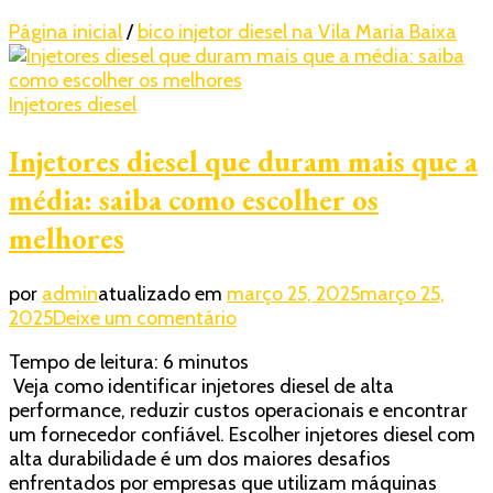
Página inicial
/
bico injetor diesel na Vila Maria Baixa
Injetores diesel
Injetores diesel que duram mais que a
média: saiba como escolher os
melhores
por
admin
atualizado em
março 25, 2025
março 25,
em
2025
Deixe um comentário
Injetores
Tempo de leitura:
6
minutos
diesel
Veja como identificar injetores diesel de alta
que
performance, reduzir custos operacionais e encontrar
duram
um fornecedor confiável. Escolher injetores diesel com
mais
alta durabilidade é um dos maiores desafios
que
enfrentados por empresas que utilizam máquinas
a