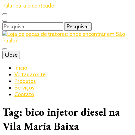
Pular para o conteúdo
Pesquisar
por:
Blog – Realtrac
Close
Realtrac
Início
Voltar ao site
Produtos
Serviços
Contato
Tag:
bico injetor diesel na
Vila Maria Baixa