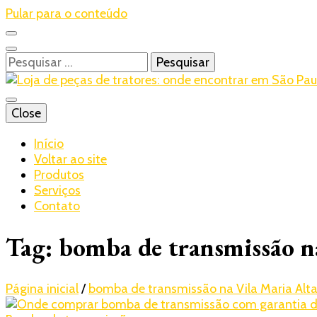
Pular para o conteúdo
Pesquisar
por:
Blog – Realtrac
Close
Realtrac
Início
Voltar ao site
Produtos
Serviços
Contato
Tag:
bomba de transmissão n
Página inicial
/
bomba de transmissão na Vila Maria Alt