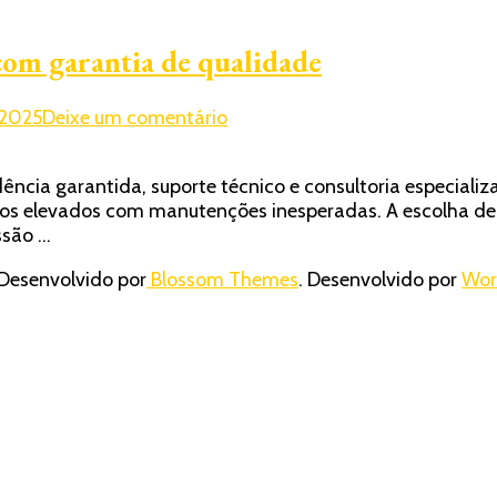
om garantia de qualidade
em
 2025
Deixe um comentário
Onde
comprar
cia garantida, suporte técnico e consultoria especial
bomba
tos elevados com manutenções inesperadas. A escolha de
de
ssão …
transmissão
com
Desenvolvido por
Blossom Themes
. Desenvolvido por
Wor
garantia
de
qualidade