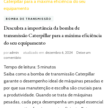
BOMBA DE TRANSMISSÃO
Descubra a importância da bomba de
transmissão Caterpillar para a máxima eficiência
do seu equipamento
por
admin
atualizado em
dezembro 6, 2024
Deixe um
em
comentário
Descubra
Tempo de leitura:
5
minutos
a
importância
Saiba como a bomba de transmissão Caterpillar
da
garante o desempenho ideal de máquinas pesadas e
bomba
por que sua manutenção e escolha são cruciais para
de
transmissão
a produtividade. Quando se trata de máquinas
Caterpillar
pesadas, cada peça desempenha um papel essencial
para