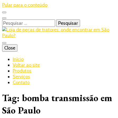
Pular para o conteúdo
Pesquisar
por:
Blog – Realtrac
Close
Realtrac
Início
Voltar ao site
Produtos
Serviços
Contato
Tag:
bomba transmissão em
São Paulo