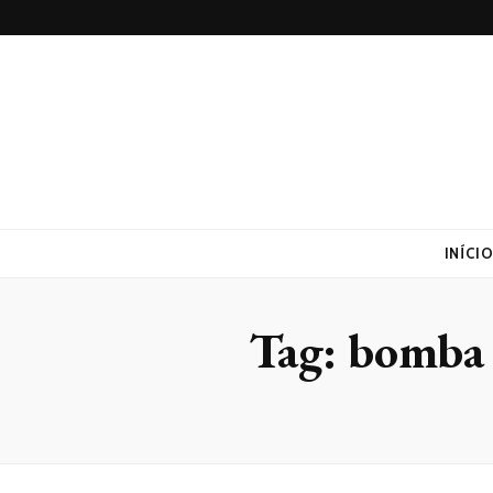
Realtrac
Blog – Realtrac
INÍCI
Tag:
bomba 