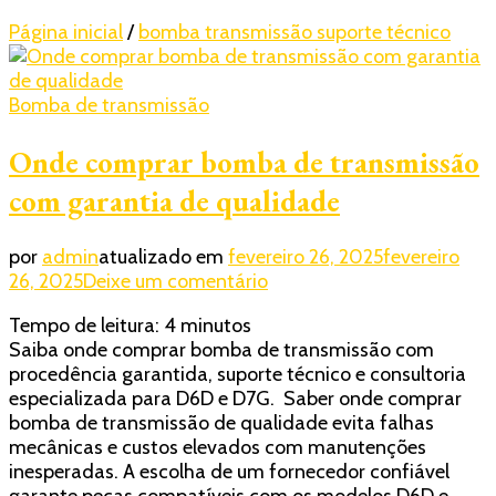
Página inicial
/
bomba transmissão suporte técnico
Bomba de transmissão
Onde comprar bomba de transmissão
com garantia de qualidade
por
admin
atualizado em
fevereiro 26, 2025
fevereiro
em
26, 2025
Deixe um comentário
Onde
Tempo de leitura:
4
minutos
comprar
Saiba onde comprar bomba de transmissão com
bomba
procedência garantida, suporte técnico e consultoria
de
especializada para D6D e D7G. Saber onde comprar
transmissão
bomba de transmissão de qualidade evita falhas
com
mecânicas e custos elevados com manutenções
garantia
inesperadas. A escolha de um fornecedor confiável
de