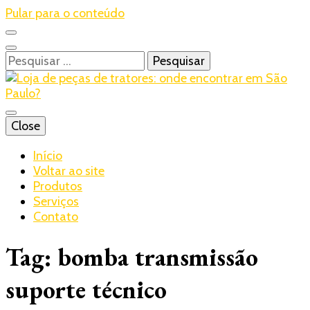
Pular para o conteúdo
Pesquisar
por:
Blog – Realtrac
Close
Realtrac
Início
Voltar ao site
Produtos
Serviços
Contato
Tag:
bomba transmissão
suporte técnico