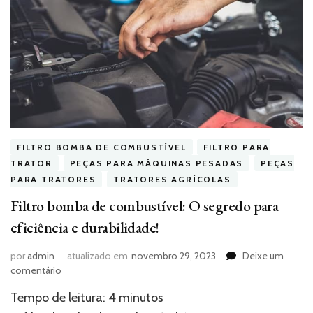
FILTRO BOMBA DE COMBUSTÍVEL
FILTRO PARA
TRATOR
PEÇAS PARA MÁQUINAS PESADAS
PEÇAS
PARA TRATORES
TRATORES AGRÍCOLAS
Filtro bomba de combustível: O segredo para
eficiência e durabilidade!
por
admin
atualizado em
novembro 29, 2023
Deixe um
em
comentário
Filtro
Tempo de leitura:
4
minutos
bomba