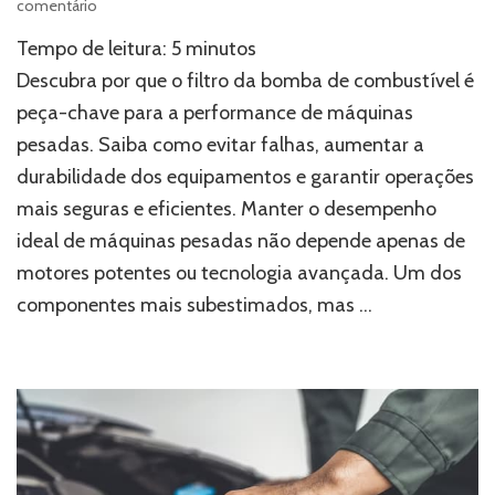
em
comentário
O
Tempo de leitura:
5
minutos
segredo
por
Descubra por que o filtro da bomba de combustível é
trás
peça-chave para a performance de máquinas
da
pesadas. Saiba como evitar falhas, aumentar a
performance
de
durabilidade dos equipamentos e garantir operações
grandes
mais seguras e eficientes. Manter o desempenho
máquinas:
a
ideal de máquinas pesadas não depende apenas de
importância
motores potentes ou tecnologia avançada. Um dos
do
componentes mais subestimados, mas …
filtro
da
bomba
de
combustível