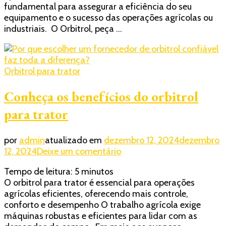
fundamental para assegurar a eficiência do seu
confiável
equipamento e o sucesso das operações agrícolas ou
faz
industriais. O Orbitrol, peça …
toda
a
diferença?
Orbitrol para trator
Conheça os benefícios do orbitrol
para trator
por
admin
atualizado em
dezembro 12, 2024
dezembro
em
12, 2024
Deixe um comentário
Conheça
Tempo de leitura:
5
minutos
os
O orbitrol para trator é essencial para operações
benefícios
agrícolas eficientes, oferecendo mais controle,
do
conforto e desempenho O trabalho agrícola exige
orbitrol
máquinas robustas e eficientes para lidar com as
para