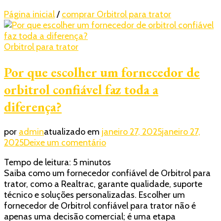
Página inicial
/
comprar Orbitrol para trator
Orbitrol para trator
Por que escolher um fornecedor de
orbitrol confiável faz toda a
diferença?
por
admin
atualizado em
janeiro 27, 2025
janeiro 27,
em
2025
Deixe um comentário
Por
Tempo de leitura:
5
minutos
que
Saiba como um fornecedor confiável de Orbitrol para
escolher
trator, como a Realtrac, garante qualidade, suporte
um
técnico e soluções personalizadas. Escolher um
fornecedor
fornecedor de Orbitrol confiável para trator não é
de
apenas uma decisão comercial; é uma etapa
orbitrol