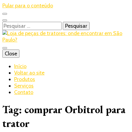
Pular para o conteúdo
Pesquisar
por:
Blog – Realtrac
Close
Realtrac
Início
Voltar ao site
Produtos
Serviços
Contato
Tag:
comprar Orbitrol para
trator