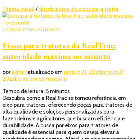
Página inicial
/
distribuidora de eixos para trator
componentes do motor
Eixos para tratores da RealTrac:
autoridade máxima no assunto
por
admin
atualizado em
janeiro 21, 2025
janeiro 21,
em
2025
Deixe um comentário
Eixos
Tempo de leitura:
5
minutos
para
Descubra como a RealTrac se tornou referência em
tratores
eixo para tratores, oferecendo peças para tratores de
da
alta qualidade e soluções personalizadas para
RealTrac:
fazendeiros e agricultores que buscam eficiência e
autoridade
durabilidade. A busca por eixos para tratores de
máxima
qualidade é essencial para quem deseja elevar a
no