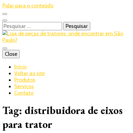
Pular para o conteúdo
Pesquisar
por:
Blog – Realtrac
Close
Realtrac
Início
Voltar ao site
Produtos
Serviços
Contato
Tag:
distribuidora de eixos
para trator