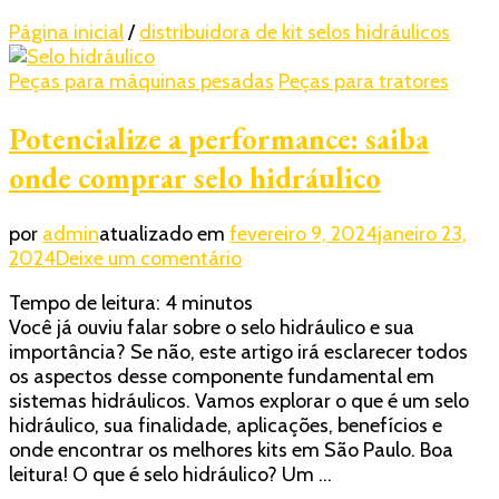
Página inicial
/
distribuidora de kit selos hidráulicos
Peças para máquinas pesadas
Peças para tratores
Potencialize a performance: saiba
onde comprar selo hidráulico
por
admin
atualizado em
fevereiro 9, 2024
janeiro 23,
em
2024
Deixe um comentário
Potencialize
Tempo de leitura:
4
minutos
a
Você já ouviu falar sobre o selo hidráulico e sua
performance:
importância? Se não, este artigo irá esclarecer todos
saiba
os aspectos desse componente fundamental em
onde
sistemas hidráulicos. Vamos explorar o que é um selo
comprar
hidráulico, sua finalidade, aplicações, benefícios e
selo
onde encontrar os melhores kits em São Paulo. Boa
hidráulico
leitura! O que é selo hidráulico? Um …