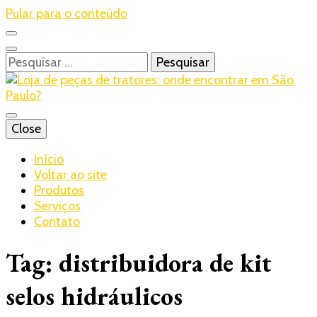
Pular para o conteúdo
Pesquisar
por:
Blog – Realtrac
Close
Realtrac
Início
Voltar ao site
Produtos
Serviços
Contato
Tag:
distribuidora de kit
selos hidráulicos