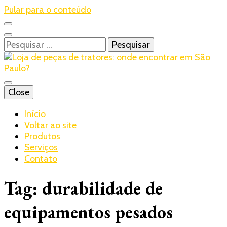
Pular para o conteúdo
Pesquisar
por:
Blog – Realtrac
Close
Realtrac
Início
Voltar ao site
Produtos
Serviços
Contato
Tag:
durabilidade de
equipamentos pesados