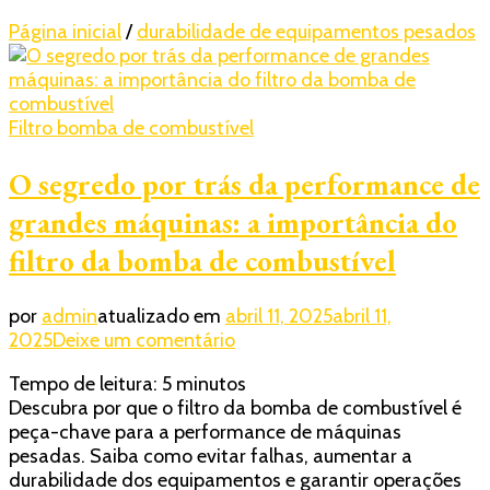
Página inicial
/
durabilidade de equipamentos pesados
Filtro bomba de combustível
O segredo por trás da performance de
grandes máquinas: a importância do
filtro da bomba de combustível
por
admin
atualizado em
abril 11, 2025
abril 11,
em
2025
Deixe um comentário
O
Tempo de leitura:
5
minutos
segredo
Descubra por que o filtro da bomba de combustível é
por
peça-chave para a performance de máquinas
trás
pesadas. Saiba como evitar falhas, aumentar a
da
durabilidade dos equipamentos e garantir operações
performance