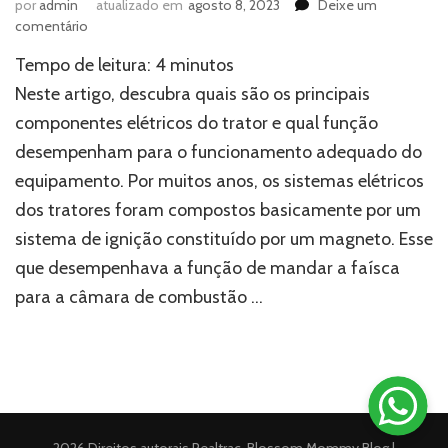
por
admin
atualizado em
agosto 8, 2023
Deixe um
em
comentário
Conheça
Tempo de leitura:
4
minutos
os
principais
Neste artigo, descubra quais são os principais
componentes
componentes elétricos do trator e qual função
elétricos
desempenham para o funcionamento adequado do
do
trator
equipamento. Por muitos anos, os sistemas elétricos
dos tratores foram compostos basicamente por um
sistema de ignição constituído por um magneto. Esse
que desempenhava a função de mandar a faísca
para a câmara de combustão …
2026 Direitos autorais
Realtrac
.
Blossom Mommy Blog |