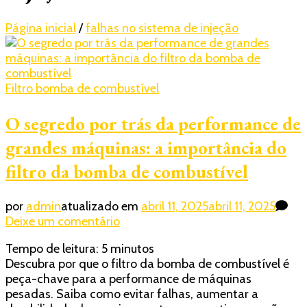
Página inicial
/
falhas no sistema de injeção
Filtro bomba de combustível
O segredo por trás da performance de
grandes máquinas: a importância do
filtro da bomba de combustível
por
admin
atualizado em
abril 11, 2025
abril 11, 2025
em
Deixe um comentário
O
Tempo de leitura:
5
minutos
segredo
Descubra por que o filtro da bomba de combustível é
por
peça-chave para a performance de máquinas
trás
pesadas. Saiba como evitar falhas, aumentar a
da