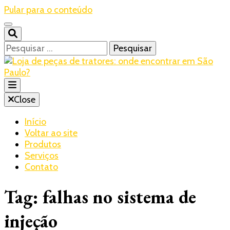
Pular para o conteúdo
Pesquisar
por:
Blog – Realtrac
Close
Realtrac
Início
Voltar ao site
Produtos
Serviços
Contato
Tag:
falhas no sistema de
injeção