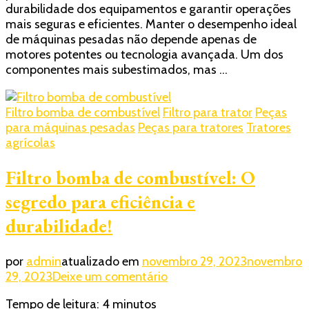
durabilidade dos equipamentos e garantir operações
performance
mais seguras e eficientes. Manter o desempenho ideal
de
de máquinas pesadas não depende apenas de
grandes
motores potentes ou tecnologia avançada. Um dos
máquinas:
componentes mais subestimados, mas …
a
importância
do
Filtro bomba de combustível
Filtro para trator
Peças
filtro
para máquinas pesadas
Peças para tratores
Tratores
da
agrícolas
bomba
de
Filtro bomba de combustível: O
combustível
segredo para eficiência e
durabilidade!
por
admin
atualizado em
novembro 29, 2023
novembro
em
29, 2023
Deixe um comentário
Filtro
Tempo de leitura:
4
minutos
bomba