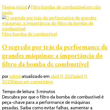
Página inicial
/
Filtro bomba de combustível em são
paulo
Filtro bomba de combustível
O segredo por trás da performance de
grandes máquinas: a importância do
filtro da bomba de combustível
por
admin
atualizado em
abril 11, 2025
abril 11,
em
2025
Deixe um comentário
O
Tempo de leitura:
5
minutos
segredo
Descubra por que o filtro da bomba de combustível é
por
peça-chave para a performance de máquinas
trás
pesadas. Saiba como evitar falhas, aumentar a
da