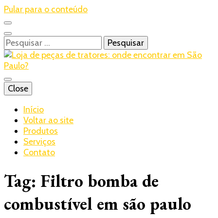
Pular para o conteúdo
Pesquisar
por:
Blog – Realtrac
Close
Realtrac
Início
Voltar ao site
Produtos
Serviços
Contato
Tag:
Filtro bomba de
combustível em são paulo