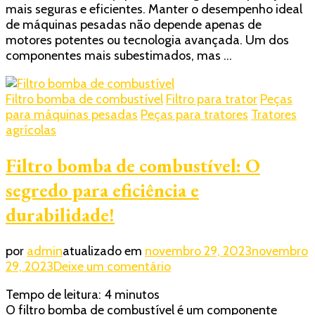
mais seguras e eficientes. Manter o desempenho ideal
de
de máquinas pesadas não depende apenas de
grandes
motores potentes ou tecnologia avançada. Um dos
máquinas:
componentes mais subestimados, mas …
a
importância
do
Filtro bomba de combustível
Filtro para trator
Peças
filtro
para máquinas pesadas
Peças para tratores
Tratores
da
agrícolas
bomba
de
Filtro bomba de combustível: O
combustível
segredo para eficiência e
durabilidade!
por
admin
atualizado em
novembro 29, 2023
novembro
em
29, 2023
Deixe um comentário
Filtro
Tempo de leitura:
4
minutos
bomba
O filtro bomba de combustível é um componente
de