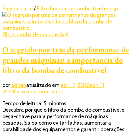
Página inicial
/
Filtro bomba de combustível em sp
Filtro bomba de combustível
O segredo por trás da performance de
grandes máquinas: a importância do
filtro da bomba de combustível
por
admin
atualizado em
abril 11, 2025
abril 11,
em
2025
Deixe um comentário
O
Tempo de leitura:
5
minutos
segredo
Descubra por que o filtro da bomba de combustível é
por
peça-chave para a performance de máquinas
trás
pesadas. Saiba como evitar falhas, aumentar a
da
durabilidade dos equipamentos e garantir operações
performance