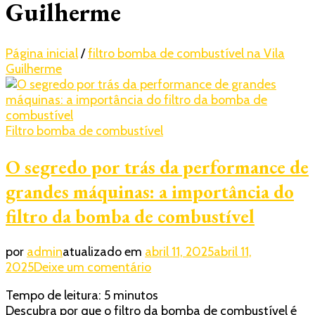
Guilherme
Página inicial
/
filtro bomba de combustível na Vila
Guilherme
Filtro bomba de combustível
O segredo por trás da performance de
grandes máquinas: a importância do
filtro da bomba de combustível
por
admin
atualizado em
abril 11, 2025
abril 11,
em
2025
Deixe um comentário
O
Tempo de leitura:
5
minutos
segredo
Descubra por que o filtro da bomba de combustível é
por