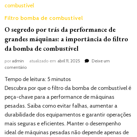
Filtro bomba de combustível
O segredo por trás da performance de
grandes máquinas: a importância do filtro
da bomba de combustível
por
admin
atualizado em
abril 11, 2025
Deixe um
em
comentário
O
Tempo de leitura:
5
minutos
segredo
por
Descubra por que o filtro da bomba de combustível é
trás
peça-chave para a performance de máquinas
da
pesadas. Saiba como evitar falhas, aumentar a
performance
de
durabilidade dos equipamentos e garantir operações
grandes
mais seguras e eficientes. Manter o desempenho
máquinas:
a
ideal de máquinas pesadas não depende apenas de