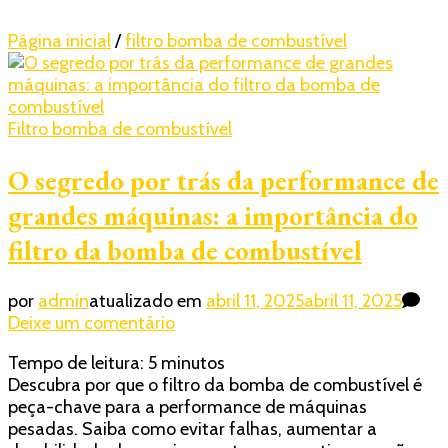
Página inicial
/
filtro bomba de combustível
Filtro bomba de combustível
O segredo por trás da performance de
grandes máquinas: a importância do
filtro da bomba de combustível
por
admin
atualizado em
abril 11, 2025
abril 11, 2025
em
Deixe um comentário
O
Tempo de leitura:
5
minutos
segredo
Descubra por que o filtro da bomba de combustível é
por
peça-chave para a performance de máquinas
trás
pesadas. Saiba como evitar falhas, aumentar a
da