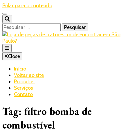
Pular para o conteúdo
Pesquisar
por:
Blog – Realtrac
Close
Realtrac
Início
Voltar ao site
Produtos
Serviços
Contato
Tag:
filtro bomba de
combustível