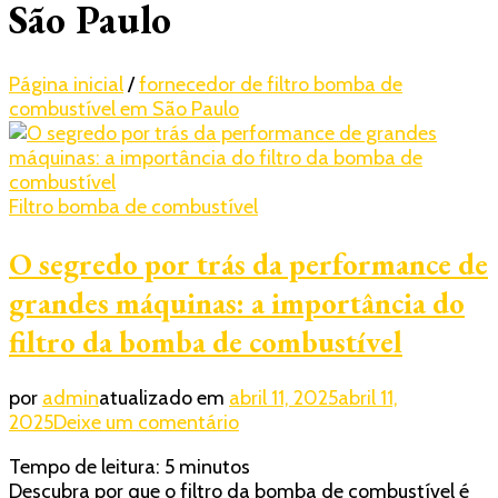
São Paulo
Página inicial
/
fornecedor de filtro bomba de
combustível em São Paulo
Filtro bomba de combustível
O segredo por trás da performance de
grandes máquinas: a importância do
filtro da bomba de combustível
por
admin
atualizado em
abril 11, 2025
abril 11,
em
2025
Deixe um comentário
O
Tempo de leitura:
5
minutos
segredo
Descubra por que o filtro da bomba de combustível é
por