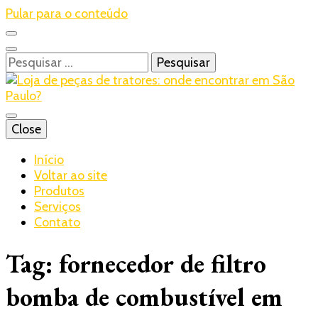
Pular para o conteúdo
Pesquisar
por:
Blog – Realtrac
Close
Realtrac
Início
Voltar ao site
Produtos
Serviços
Contato
Tag:
fornecedor de filtro
bomba de combustível em