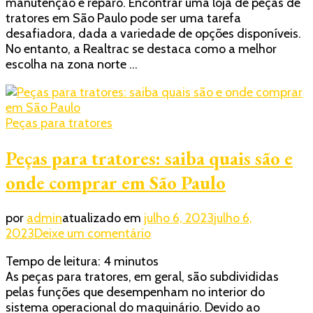
manutenção e reparo. Encontrar uma loja de peças de
tratores:
tratores em São Paulo pode ser uma tarefa
onde
desafiadora, dada a variedade de opções disponíveis.
encontrar
No entanto, a Realtrac se destaca como a melhor
em
escolha na zona norte …
São
Paulo?
Peças para tratores
Peças para tratores: saiba quais são e
onde comprar em São Paulo
por
admin
atualizado em
julho 6, 2023
julho 6,
em
2023
Deixe um comentário
Peças
Tempo de leitura:
4
minutos
para
As peças para tratores, em geral, são subdivididas
tratores:
pelas funções que desempenham no interior do
saiba
sistema operacional do maquinário. Devido ao
quais