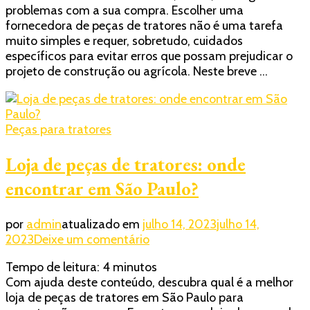
problemas com a sua compra. Escolher uma
tratores:
fornecedora de peças de tratores não é uma tarefa
o
muito simples e requer, sobretudo, cuidados
que
específicos para evitar erros que possam prejudicar o
avaliar
projeto de construção ou agrícola. Neste breve …
antes
de
realizar
suas
Peças para tratores
compras?
Loja de peças de tratores: onde
encontrar em São Paulo?
por
admin
atualizado em
julho 14, 2023
julho 14,
em
2023
Deixe um comentário
Loja
Tempo de leitura:
4
minutos
de
Com ajuda deste conteúdo, descubra qual é a melhor
peças
loja de peças de tratores em São Paulo para
de