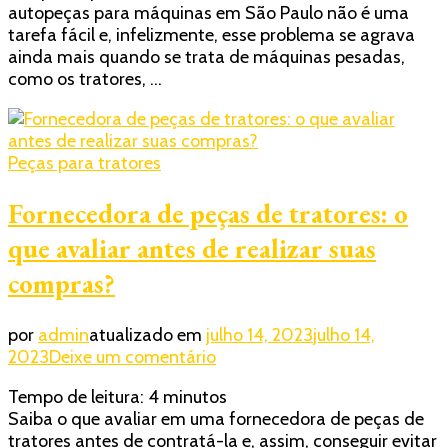
autopeças para máquinas em São Paulo não é uma
conheça
tarefa fácil e, infelizmente, esse problema se agrava
os
ainda mais quando se trata de máquinas pesadas,
produtos
como os tratores, …
disponíveis
Peças para tratores
Fornecedora de peças de tratores: o
que avaliar antes de realizar suas
compras?
por
admin
atualizado em
julho 14, 2023
julho 14,
em
2023
Deixe um comentário
Fornecedora
Tempo de leitura:
4
minutos
de
Saiba o que avaliar em uma fornecedora de peças de
peças
tratores antes de contratá-la e, assim, conseguir evitar
de