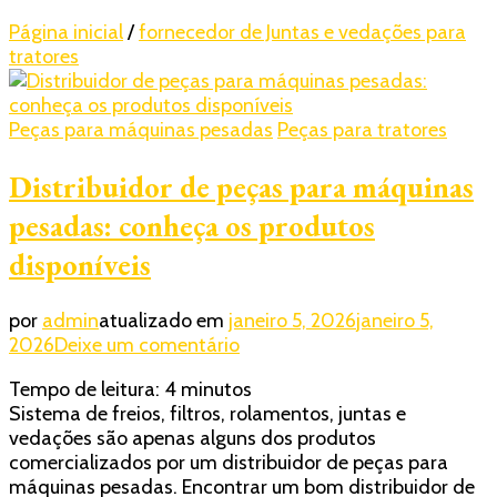
Página inicial
/
fornecedor de Juntas e vedações para
tratores
Peças para máquinas pesadas
Peças para tratores
Distribuidor de peças para máquinas
pesadas: conheça os produtos
disponíveis
por
admin
atualizado em
janeiro 5, 2026
janeiro 5,
em
2026
Deixe um comentário
Distribuidor
Tempo de leitura:
4
minutos
de
Sistema de freios, filtros, rolamentos, juntas e
peças
vedações são apenas alguns dos produtos
para
comercializados por um distribuidor de peças para
máquinas
máquinas pesadas. Encontrar um bom distribuidor de
pesadas: