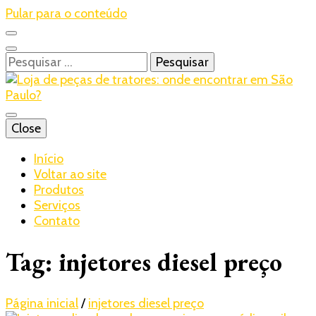
Pular para o conteúdo
Pesquisar
por:
Blog – Realtrac
Close
Realtrac
Início
Voltar ao site
Produtos
Serviços
Contato
Tag:
injetores diesel preço
Página inicial
/
injetores diesel preço