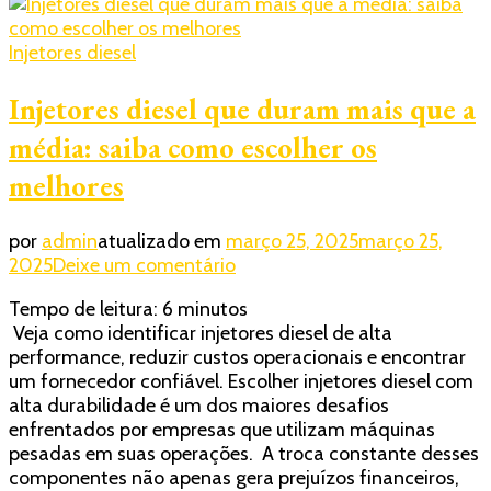
Injetores diesel
Injetores diesel que duram mais que a
média: saiba como escolher os
melhores
por
admin
atualizado em
março 25, 2025
março 25,
em
2025
Deixe um comentário
Injetores
Tempo de leitura:
6
minutos
diesel
Veja como identificar injetores diesel de alta
que
performance, reduzir custos operacionais e encontrar
duram
um fornecedor confiável. Escolher injetores diesel com
mais
alta durabilidade é um dos maiores desafios
que
enfrentados por empresas que utilizam máquinas
a
pesadas em suas operações. A troca constante desses
média:
componentes não apenas gera prejuízos financeiros,
saiba