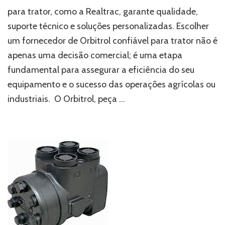
um
para trator, como a Realtrac, garante qualidade,
fornecedor
suporte técnico e soluções personalizadas. Escolher
de
orbitrol
um fornecedor de Orbitrol confiável para trator não é
confiável
apenas uma decisão comercial; é uma etapa
faz
toda
fundamental para assegurar a eficiência do seu
a
equipamento e o sucesso das operações agrícolas ou
diferença?
industriais. O Orbitrol, peça …