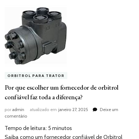
ORBITROL PARA TRATOR
Por que escolher um fornecedor de orbitrol
confiável faz toda a diferença?
por
admin
atualizado em
janeiro 27, 2025
Deixe um
em
comentário
Por
Tempo de leitura:
5
minutos
que
escolher
Saiba como um fornecedor confiável de Orbitrol