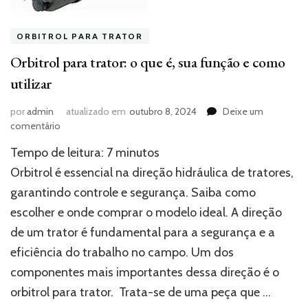
ORBITROL PARA TRATOR
Orbitrol para trator: o que é, sua função e como
utilizar
por
admin
atualizado em
outubro 8, 2024
Deixe um
em
comentário
Orbitrol
Tempo de leitura:
7
minutos
para
trator:
Orbitrol é essencial na direção hidráulica de tratores,
o
garantindo controle e segurança. Saiba como
que
escolher e onde comprar o modelo ideal. A direção
é,
sua
de um trator é fundamental para a segurança e a
função
eficiência do trabalho no campo. Um dos
e
como
componentes mais importantes dessa direção é o
utilizar
orbitrol para trator. Trata-se de uma peça que …