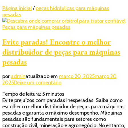
Página inicial
/
peças hidráulicas para máquinas
pesadas
Peças para máquinas pesadas
Evite paradas! Encontre o melhor
distribuidor de peças para máquinas
pesadas
por
admin
atualizado em
março 20, 2025
março 20,
em
2025
Deixe um comentário
Evite
Tempo de leitura:
5
minutos
paradas!
Evite prejuízos com paradas inesperadas! Saiba como
Encontre
escolher o melhor distribuidor de peças para máquinas
o
pesadas e garanta o máximo desempenho. Máquinas
melhor
pesadas são fundamentais para setores como
distribuidor
construção civil, mineração e agronegócio. No entanto,
de