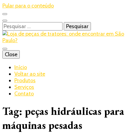
Pular para o conteúdo
Pesquisar
por:
Blog – Realtrac
Close
Realtrac
Início
Voltar ao site
Produtos
Serviços
Contato
Tag:
peças hidráulicas para
máquinas pesadas