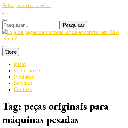
Pular para o conteúdo
Pesquisar
por:
Blog – Realtrac
Close
Realtrac
Início
Voltar ao site
Produtos
Serviços
Contato
Tag:
peças originais para
máquinas pesadas