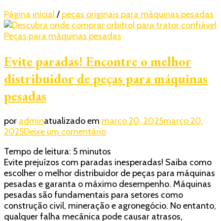
Página inicial
/
peças originais para máquinas pesadas
Peças para máquinas pesadas
Evite paradas! Encontre o melhor
distribuidor de peças para máquinas
pesadas
por
admin
atualizado em
março 20, 2025
março 20,
em
2025
Deixe um comentário
Evite
Tempo de leitura:
5
minutos
paradas!
Evite prejuízos com paradas inesperadas! Saiba como
Encontre
escolher o melhor distribuidor de peças para máquinas
o
pesadas e garanta o máximo desempenho. Máquinas
melhor
pesadas são fundamentais para setores como
distribuidor
construção civil, mineração e agronegócio. No entanto,
de
qualquer falha mecânica pode causar atrasos,
peças