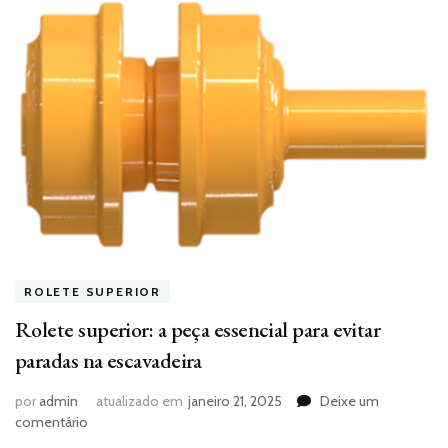
ROLETE SUPERIOR
Rolete superior: a peça essencial para evitar
paradas na escavadeira
por
admin
atualizado em
janeiro 21, 2025
Deixe um
em
comentário
Rolete