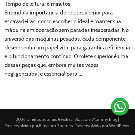
Tempo de leitura:
6
minutos
superior:
a
Entenda a importância do rolete superior para
peça
escavadeiras, como escolher o ideal e manter sua
essencial
máquina em operação sem paradas inesperadas. No
para
evitar
universo das máquinas pesadas, cada componente
paradas
desempenha um papel vital para garantir a eficiência
na
escavadeira
e o funcionamento contínuo. O rolete superior é uma
dessas peças que, embora muitas vezes
negligenciada, é essencial para …
2026 Direitos autorais
Realtrac
.
Blossom Mommy Blog |
Desenvolvido por
Blossom Themes
. Desenvolvido por
WordPress
.