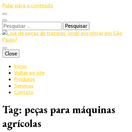
Pular para o conteúdo
Pesquisar
por:
Blog – Realtrac
Close
Realtrac
Início
Voltar ao site
Produtos
Serviços
Contato
Tag:
peças para máquinas
agrícolas