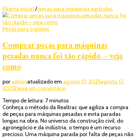
Página inicial
/
peças para máquinas agrícolas
Peças para tratores
Comprar peças para máquinas
pesadas nunca foi tão rápido – veja
como
por
admin
atualizado em
agosto 13, 2025
agosto 13,
em
2025
Deixe um comentário
Comprar
Tempo de leitura:
7
minutos
peças
Conheça o método da Realtrac que agiliza a compra
para
de peças para máquinas pesadas e evita paradas
máquinas
longas na obra. No universo da construção civil, do
pesadas
agronegócio e da indústria, o tempo é um recurso
nunca
precioso. Uma máquina parada por falta de peças não
foi