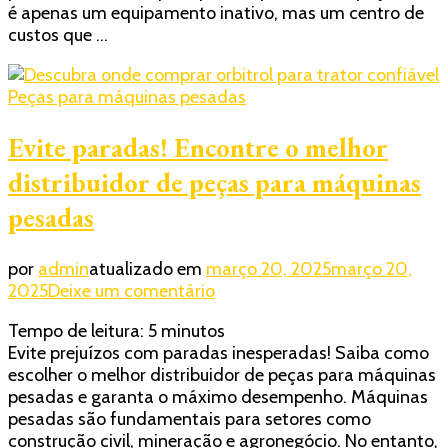
é apenas um equipamento inativo, mas um centro de
tão
custos que …
rápido
–
veja
Peças para máquinas pesadas
como
Evite paradas! Encontre o melhor
distribuidor de peças para máquinas
pesadas
por
admin
atualizado em
março 20, 2025
março 20,
em
2025
Deixe um comentário
Evite
Tempo de leitura:
5
minutos
paradas!
Evite prejuízos com paradas inesperadas! Saiba como
Encontre
escolher o melhor distribuidor de peças para máquinas
o
pesadas e garanta o máximo desempenho. Máquinas
melhor
pesadas são fundamentais para setores como
distribuidor
construção civil, mineração e agronegócio. No entanto,
de