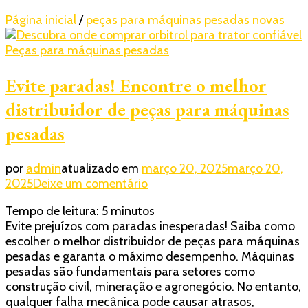
Página inicial
/
peças para máquinas pesadas novas
Peças para máquinas pesadas
Evite paradas! Encontre o melhor
distribuidor de peças para máquinas
pesadas
por
admin
atualizado em
março 20, 2025
março 20,
em
2025
Deixe um comentário
Evite
Tempo de leitura:
5
minutos
paradas!
Evite prejuízos com paradas inesperadas! Saiba como
Encontre
escolher o melhor distribuidor de peças para máquinas
o
pesadas e garanta o máximo desempenho. Máquinas
melhor
pesadas são fundamentais para setores como
distribuidor
construção civil, mineração e agronegócio. No entanto,
de
qualquer falha mecânica pode causar atrasos,
peças