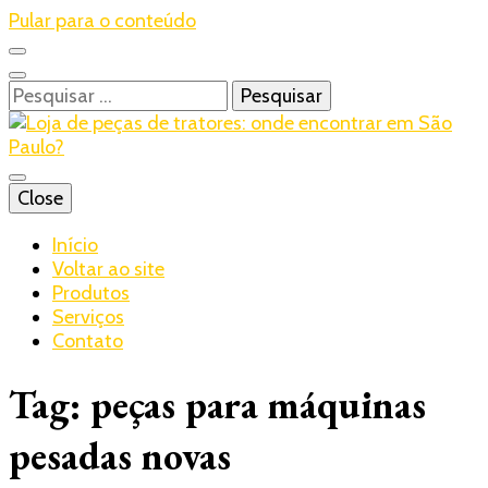
Pular para o conteúdo
Pesquisar
por:
Blog – Realtrac
Close
Realtrac
Início
Voltar ao site
Produtos
Serviços
Contato
Tag:
peças para máquinas
pesadas novas