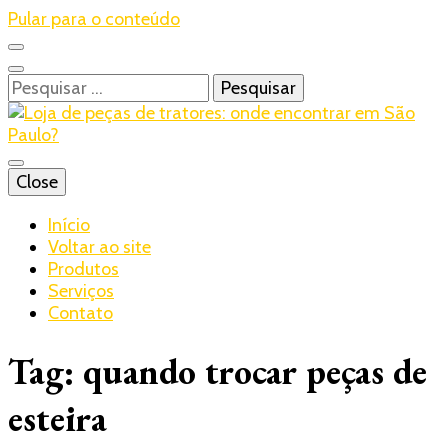
Pular para o conteúdo
Pesquisar
por:
Blog – Realtrac
Close
Realtrac
Início
Voltar ao site
Produtos
Serviços
Contato
Tag:
quando trocar peças de
esteira