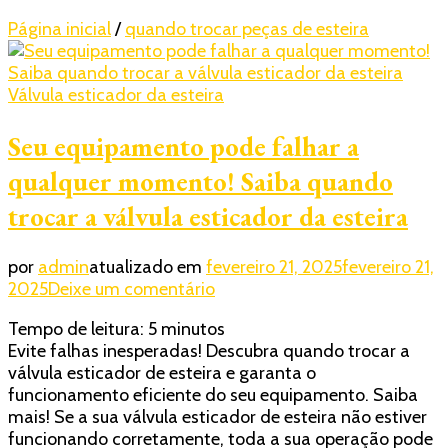
Página inicial
/
quando trocar peças de esteira
Válvula esticador da esteira
Seu equipamento pode falhar a
qualquer momento! Saiba quando
trocar a válvula esticador da esteira
por
admin
atualizado em
fevereiro 21, 2025
fevereiro 21,
em
2025
Deixe um comentário
Seu
Tempo de leitura:
5
minutos
equipamento
Evite falhas inesperadas! Descubra quando trocar a
pode
válvula esticador de esteira e garanta o
falhar
funcionamento eficiente do seu equipamento. Saiba
a
mais! Se a sua válvula esticador de esteira não estiver
qualquer
funcionando corretamente, toda a sua operação pode
momento!