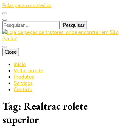
Pular para o conteúdo
Pesquisar
por:
Blog – Realtrac
Close
Realtrac
Início
Voltar ao site
Produtos
Serviços
Contato
Tag:
Realtrac rolete
superior