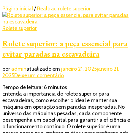
Página inicial
/
Realtrac rolete superior
Rolete superior
Rolete superior: a peça essencial para
evitar paradas na escavadeira
por
admin
atualizado em
janeiro 21, 2025
janeiro 21,
em
2025
Deixe um comentário
Rolete
Tempo de leitura:
6
minutos
superior:
Entenda a importância do rolete superior para
a
escavadeiras, como escolher o ideal e manter sua
peça
máquina em operação sem paradas inesperadas. No
essencial
universo das máquinas pesadas, cada componente
para
desempenha um papel vital para garantir a eficiência e
evitar
o funcionamento contínuo. O rolete superior é uma
paradas