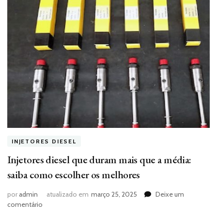
INJETORES DIESEL
Injetores diesel que duram mais que a média:
saiba como escolher os melhores
por
admin
atualizado em
março 25, 2025
Deixe um
em
comentário
Injetores