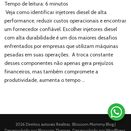
Tempo de leitura:
6
minutos
diesel
que
Veja como identificar injetores diesel de alta
duram
performance, reduzir custos operacionais e encontrar
mais
um fornecedor confiável. Escolher injetores diesel
que
a
com alta durabilidade é um dos maiores desafios
média:
enfrentados por empresas que utilizam máquinas
saiba
como
pesadas em suas operações. A troca constante
escolher
desses componentes não apenas gera prejuízos
os
financeiros, mas também compromete a
melhores
produtividade, aumenta o tempo …
2026 Direitos autorais
Realtrac
.
Blossom Mommy Blog |
Desenvolvido por
Blossom Themes
. Desenvolvido por
WordPress
.