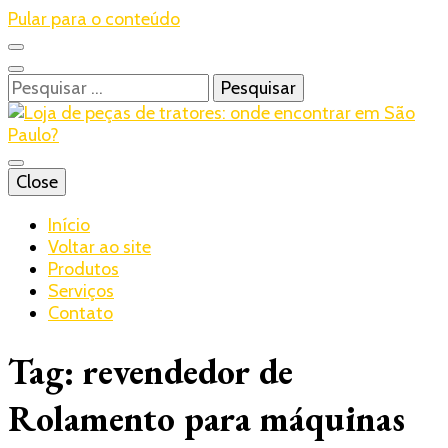
Pular para o conteúdo
Pesquisar
por:
Blog – Realtrac
Close
Realtrac
Início
Voltar ao site
Produtos
Serviços
Contato
Tag:
revendedor de
Rolamento para máquinas