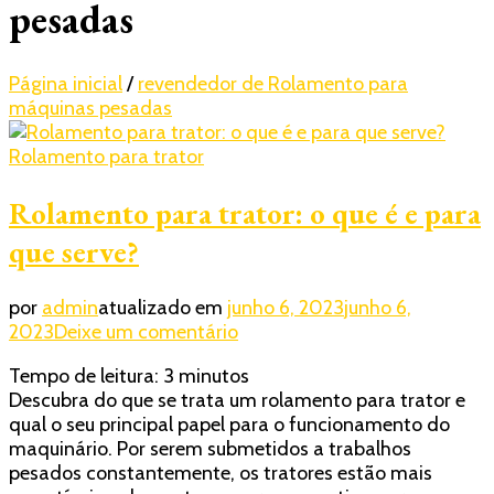
pesadas
Página inicial
/
revendedor de Rolamento para
máquinas pesadas
Rolamento para trator
Rolamento para trator: o que é e para
que serve?
por
admin
atualizado em
junho 6, 2023
junho 6,
em
2023
Deixe um comentário
Rolamento
Tempo de leitura:
3
minutos
para
Descubra do que se trata um rolamento para trator e
trator:
qual o seu principal papel para o funcionamento do
o
maquinário. Por serem submetidos a trabalhos
que
pesados constantemente, os tratores estão mais
é