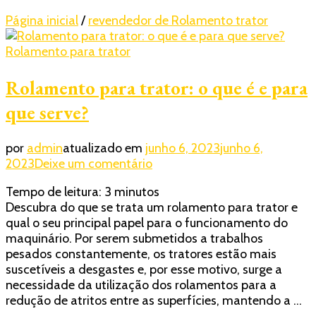
Página inicial
/
revendedor de Rolamento trator
Rolamento para trator
Rolamento para trator: o que é e para
que serve?
por
admin
atualizado em
junho 6, 2023
junho 6,
em
2023
Deixe um comentário
Rolamento
Tempo de leitura:
3
minutos
para
Descubra do que se trata um rolamento para trator e
trator:
qual o seu principal papel para o funcionamento do
o
maquinário. Por serem submetidos a trabalhos
que
pesados constantemente, os tratores estão mais
é
suscetíveis a desgastes e, por esse motivo, surge a
e
necessidade da utilização dos rolamentos para a
para
redução de atritos entre as superfícies, mantendo a …
que