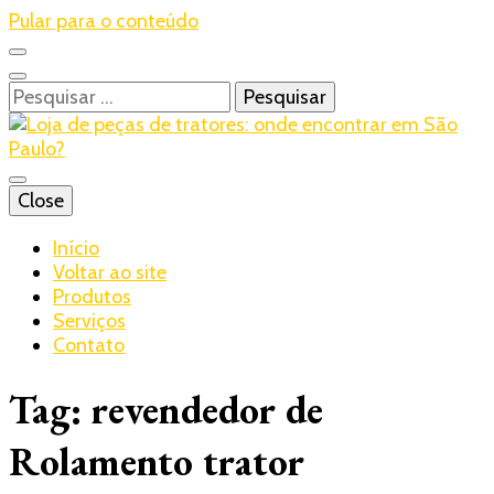
Pular para o conteúdo
Pesquisar
por:
Blog – Realtrac
Close
Realtrac
Início
Voltar ao site
Produtos
Serviços
Contato
Tag:
revendedor de
Rolamento trator