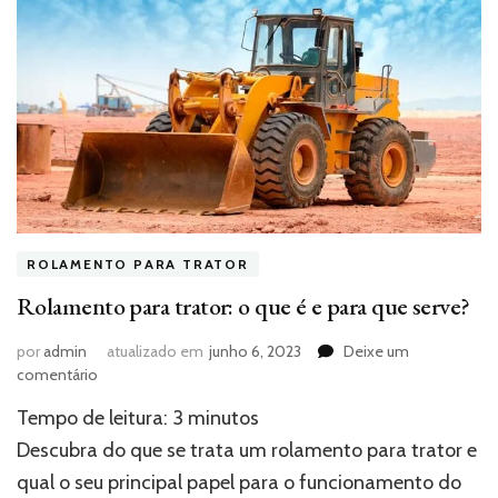
ROLAMENTO PARA TRATOR
Rolamento para trator: o que é e para que serve?
por
admin
atualizado em
junho 6, 2023
Deixe um
em
comentário
Rolamento
Tempo de leitura:
3
minutos
para
trator:
Descubra do que se trata um rolamento para trator e
o
qual o seu principal papel para o funcionamento do
que