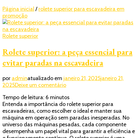
Página inicial
/
rolete superior para escavadeira em
promoção
Rolete superior
Rolete superior: a peça essencial para
evitar paradas na escavadeira
por
admin
atualizado em
janeiro 21, 2025
janeiro 21,
em
2025
Deixe um comentário
Rolete
Tempo de leitura:
6
minutos
superior:
Entenda a importância do rolete superior para
a
escavadeiras, como escolher o ideal e manter sua
peça
máquina em operação sem paradas inesperadas. No
essencial
universo das máquinas pesadas, cada componente
para
desempenha um papel vital para garantir a eficiência e
evitar