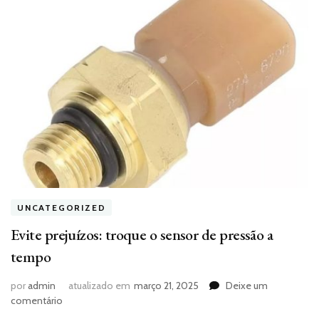
UNCATEGORIZED
Evite prejuízos: troque o sensor de pressão a
tempo
por
admin
atualizado em
março 21, 2025
Deixe um
em
comentário
Evite