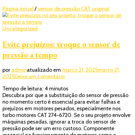
Página inicial
/
sensor de pressão CAT original
Uncategorized
Evite prejuízos: troque o sensor de
pressão a tempo
por
admin
atualizado em
março 21, 2025
março 21,
em
2025
Deixe um comentário
Evite
Tempo de leitura:
4
minutos
prejuízos:
Descubra por que a substituição do sensor de pressão
troque
no momento certo é essencial para evitar falhas e
o
prejuízos em motores pesados, especialmente nos
sensor
turbo motores CAT 274-6720. Se o seu projeto envolve
de
máquinas pesadas, ignorar a troca do sensor de
pressão
pressão pode ser um erro custoso. Componente
a