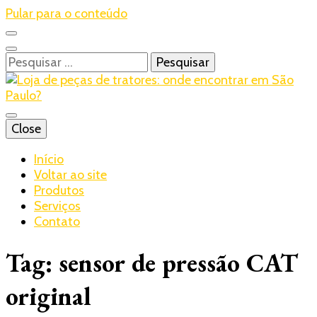
Pular para o conteúdo
Pesquisar
por:
Blog – Realtrac
Close
Realtrac
Início
Voltar ao site
Produtos
Serviços
Contato
Tag:
sensor de pressão CAT
original