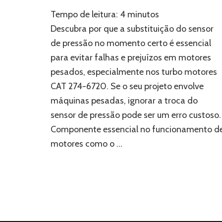
Evite
Tempo de leitura:
4
minutos
prejuízos:
troque
Descubra por que a substituição do sensor
o
de pressão no momento certo é essencial
sensor
para evitar falhas e prejuízos em motores
de
pressão
pesados, especialmente nos turbo motores
a
CAT 274-6720. Se o seu projeto envolve
tempo
máquinas pesadas, ignorar a troca do
sensor de pressão pode ser um erro custoso.
Componente essencial no funcionamento d
motores como o …