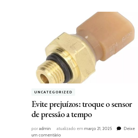
UNCATEGORIZED
Evite prejuízos: troque o sensor
de pressão a tempo
por
admin
atualizado em
março 21, 2025
Deixe
em
um comentário