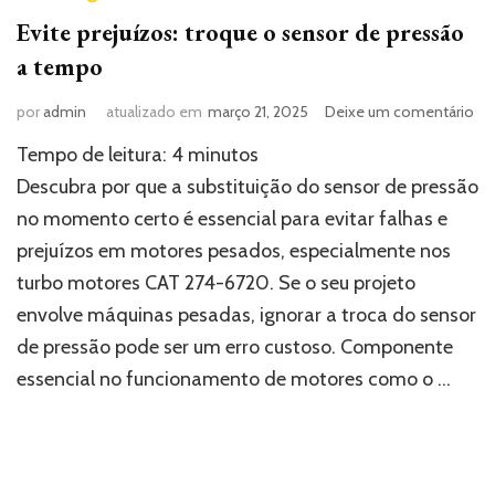
Evite prejuízos: troque o sensor de pressão
a tempo
e
por
admin
atualizado em
março 21, 2025
Deixe um comentário
Evi
Tempo de leitura:
4
minutos
pre
tr
Descubra por que a substituição do sensor de pressão
o
no momento certo é essencial para evitar falhas e
se
prejuízos em motores pesados, especialmente nos
de
pr
turbo motores CAT 274-6720. Se o seu projeto
a
envolve máquinas pesadas, ignorar a troca do sensor
te
de pressão pode ser um erro custoso. Componente
essencial no funcionamento de motores como o …