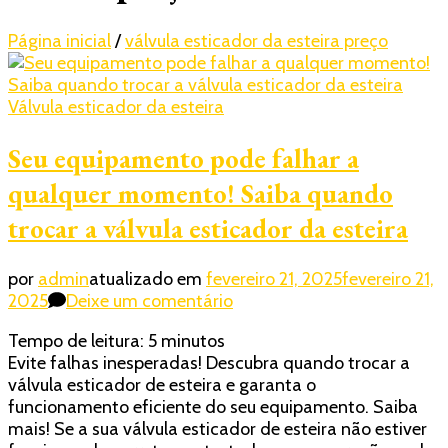
Página inicial
/
válvula esticador da esteira preço
Válvula esticador da esteira
Seu equipamento pode falhar a
qualquer momento! Saiba quando
trocar a válvula esticador da esteira
por
admin
atualizado em
fevereiro 21, 2025
fevereiro 21,
em
2025
Deixe um comentário
Seu
Tempo de leitura:
5
minutos
equipamento
Evite falhas inesperadas! Descubra quando trocar a
pode
válvula esticador de esteira e garanta o
falhar
funcionamento eficiente do seu equipamento. Saiba
a
mais! Se a sua válvula esticador de esteira não estiver
qualquer