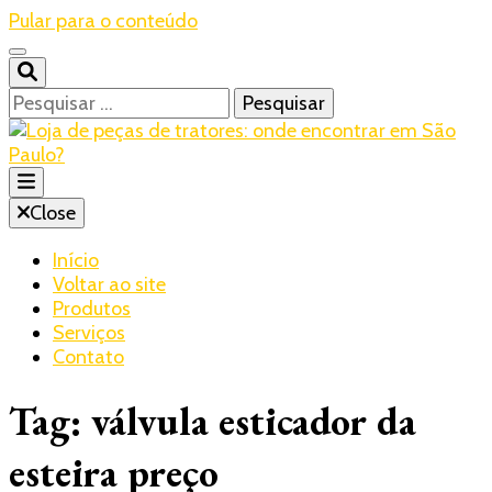
Pular para o conteúdo
Pesquisar
por:
Blog – Realtrac
Close
Realtrac
Início
Voltar ao site
Produtos
Serviços
Contato
Tag:
válvula esticador da
esteira preço