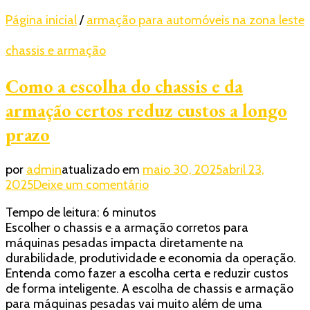
Página inicial
/
armação para automóveis na zona leste
chassis e armação
Como a escolha do chassis e da
armação certos reduz custos a longo
prazo
por
admin
atualizado em
maio 30, 2025
abril 23,
em
2025
Deixe um comentário
Como
Tempo de leitura:
6
minutos
a
Escolher o chassis e a armação corretos para
escolha
máquinas pesadas impacta diretamente na
do
durabilidade, produtividade e economia da operação.
chassis
Entenda como fazer a escolha certa e reduzir custos
e
de forma inteligente. A escolha de chassis e armação
da
para máquinas pesadas vai muito além de uma
armação