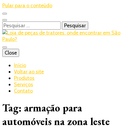
Pular para o conteúdo
Pesquisar
por:
Blog – Realtrac
Close
Realtrac
Início
Voltar ao site
Produtos
Serviços
Contato
Tag:
armação para
automóveis na zona leste