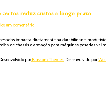
 certos reduz custos a longo prazo
em
ixe um comentário
Como
a
 pesadas impacta diretamente na durabilidade, produtiv
escolha
 escolha de chassis e armação para máquinas pesadas vai 
do
chassis
e
Desenvolvido por
Blossom Themes
. Desenvolvido por
Wor
da
armação
certos
reduz
custos
a
longo
prazo