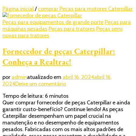
Página inicial
/
comprar Peças para motores Caterpillar
Peças para equipamentos de grande porte
Peças para
máquinas pesadas
Peças para tratores
Peças semi
novas para tratores
Fornecedor de peças Caterpillar:
Conheça a Realtrac!
por
admin
atualizado em
abril 16, 2024
abril 16,
em
2024
Deixe um comentário
Fornecedor
Tempo de leitura:
6
minutos
de
Quer comprar fornecedor de peças Caterpillar e ainda
peças
garantir custo-benefício? Continue lendo! As peças
Caterpillar:
Caterpillar desempenham um papel crucial na
Conheça
manutenção e no desempenho de equipamentos
a
pesados. Fabricadas com os mais altos padrões de
Realtrac!