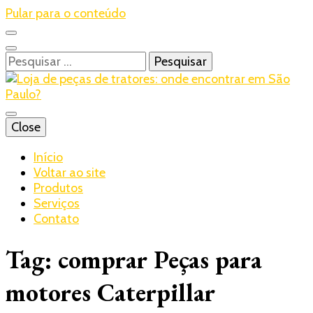
Pular para o conteúdo
Pesquisar
por:
Blog – Realtrac
Close
Realtrac
Início
Voltar ao site
Produtos
Serviços
Contato
Tag:
comprar Peças para
motores Caterpillar