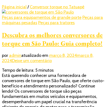
Página inicial
/
Conversor torque no Tatuapé
Peças para equipamentos de grande porte
Peças para
máquinas pesadas
Peças para tratores
Descubra os melhores conversores de
torque em São Paulo: Guia completo!
por
admin
atualizado em
março 8, 2024
março 8,
em
2024
Deixe um comentário
Descubra
Tempo de leitura:
5
minutos
os
Está querendo conhecer uma fornecedora de
melhores
conversores de torque em São Paulo, que oferte custo-
conversores
benefício e atendimento personalizado? Continue
de
lendo! Os conversores de torque são peças
torque
fundamentais em muitos veículos e equipamentos,
em
desempenhando um papel crucial na transferência
São