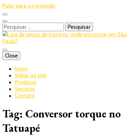
Pular para o conteúdo
Pesquisar
por:
Blog – Realtrac
Close
Realtrac
Início
Voltar ao site
Produtos
Serviços
Contato
Tag:
Conversor torque no
Tatuapé