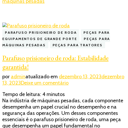
máquinas pesadas
PARAFUSO PRISIONEIRO DE RODA
PEÇAS PARA
EQUIPAMENTOS DE GRANDE PORTE
PEÇAS PARA
MÁQUINAS PESADAS
PEÇAS PARA TRATORES
Parafuso prisioneiro de roda: Estabilidade
garantida!
por
admin
atualizado em
dezembro 13, 2023
dezembro
em
13, 2023
Deixe um comentário
Parafuso
Tempo de leitura:
4
minutos
prisioneiro
Na indústria de máquinas pesadas, cada componente
de
desempenha um papel crucial no desempenho e na
roda:
segurança das operações. Um desses componentes
Estabilidade
essenciais é o parafuso prisioneiro de roda, uma peça
garantida!
que desempenha um papel fundamental no