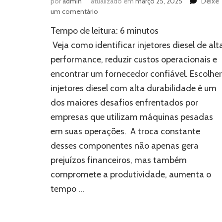
por
admin
atualizado em
março 25, 2025
Deixe
em
um comentário
Injetores
Tempo de leitura:
6
minutos
diesel
que
Veja como identificar injetores diesel de alt
duram
performance, reduzir custos operacionais e
mais
encontrar um fornecedor confiável. Escolher
que
a
injetores diesel com alta durabilidade é um
média:
dos maiores desafios enfrentados por
saiba
como
empresas que utilizam máquinas pesadas
escolher
em suas operações. A troca constante
os
desses componentes não apenas gera
melhores
prejuízos financeiros, mas também
compromete a produtividade, aumenta o
tempo …