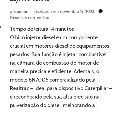
por
admin
atualizado em
novembro 13, 2023
em
Deixe um comentário
Confira
a
Tempo de leitura:
4
minutos
qual
a
O bico injetor diesel é um componente
função
crucial em motores diesel de equipamentos
do
pesados. Sua função é injetar combustível
bico
injetor
na câmara de combustão do motor de
diesel
maneira precisa e eficiente. Ademais, o
modelo 8N7005 comercializado pela
Realtrac – ideal para dispositivo Caterpillar –
é reconhecido pela sua alta precisão na
pulverização do diesel, melhorando a …