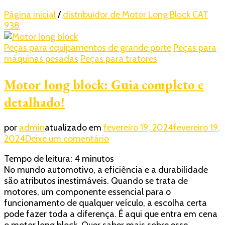
Página inicial
/
distribuidor de Motor Long Block CAT
938
Peças para equipamentos de grande porte
Peças para
máquinas pesadas
Peças para tratores
Motor long block: Guia completo e
detalhado!
por
admin
atualizado em
fevereiro 19, 2024
fevereiro 19,
em
2024
Deixe um comentário
Motor
Tempo de leitura:
4
minutos
long
No mundo automotivo, a eficiência e a durabilidade
block:
são atributos inestimáveis. Quando se trata de
Guia
motores, um componente essencial para o
completo
funcionamento de qualquer veículo, a escolha certa
e
pode fazer toda a diferença. É aqui que entra em cena
detalhado!